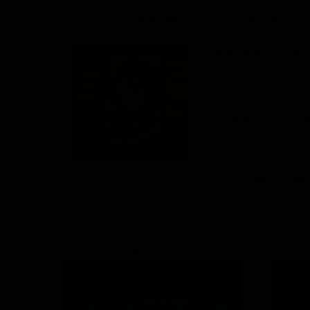
TOTODATĂ AMINTEȘTE MEREU D
Iţi doreşti să îi of
ori il redescoperi.
Trăim într-o eră în 
să apreciem cu adevă
Pentru a fi la curen
Cu aceleasi fotogra
Produse similare