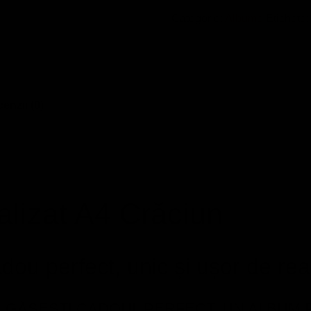
Categorie:
Albume
Etichete
Share Design
enzii (0)
alizat A4 Crăciun
ou perfect, unic și ușor de real
Ă GĂSEŞTI CADOUL PERFECT. UN ALBUM 