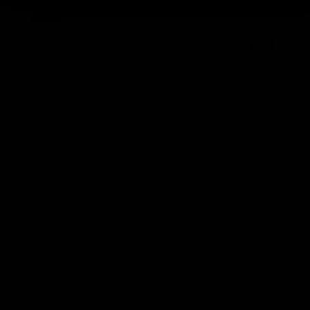
Album foto p
80.00
lei
Album foto personalizat hib
– 24 pagini
– format pagina A4 210 x 2
– carton dublu cretat 350g
– tiparul filelor față-verso
– legare cu spira metalica