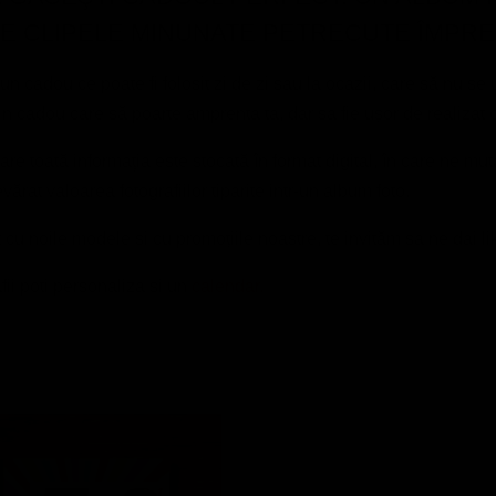
E CLIPELE MINUNATE PETRECUTE ÎMPRE
eri un cadou ce poate fi folosit zi de zi sau la ocazii, care să nu
 Un cadou care să poarte amprenta ta, dar sa fie ușor de realizat
care toată informaţia este stocată în format digital, în care ne mut
rat valoarea fotografiilor tiparite intr-un album foto.
t cu noile modele si cu promoțiile noastre, te invităm sa ne dai l
fii poti personaliza si un
calendar.