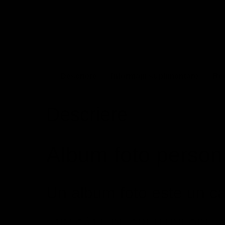
Descriere
Informații suplimentare
Rec
Descriere
Album foto person
Un album foto este un cad
ŞTIM CÂT E DE GREU UNEORI S