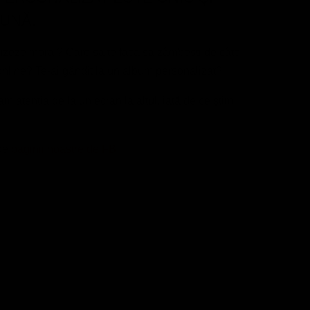
UNĂ.
 se uzeze moral? Care sa te faca sa zâmbesti de câte
 online? Te-ai gândit la un album personalizat?
am atenția de la un ecran la altul, iată de ce ştim
ike
paginii noastre de FB