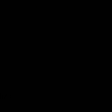
:
album foto
,
album foto personalizat
,
fotocarte
izat
PERSONALIZAT ESTE UNIC ŞI