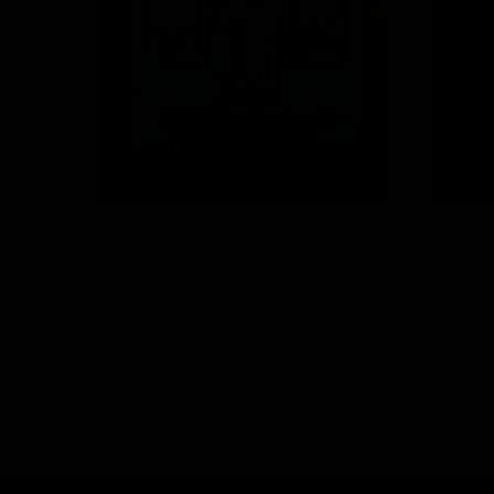
Album foto personalizat hibernal
Album f
80.00
lei
60.00
lei
Personalizare
Perso