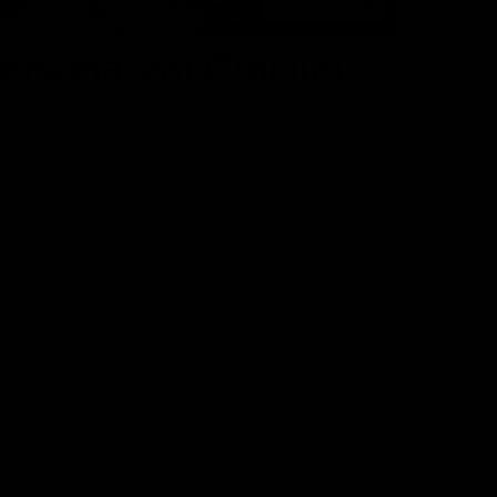
1
24
ersonalizat Craciun
ernal – A4 landscape
97 mm