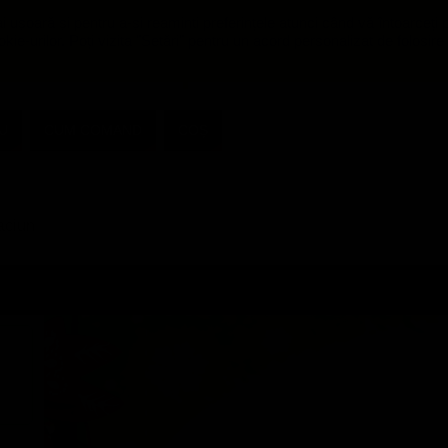
i ușoară și pentru a-și reaminti preferințele atunci când vă întoarceți 
kie-urilor. Poți vizita "Setări" pentru un acord personalizat de folosire
U
CUM COMAND
COȘ
aciun